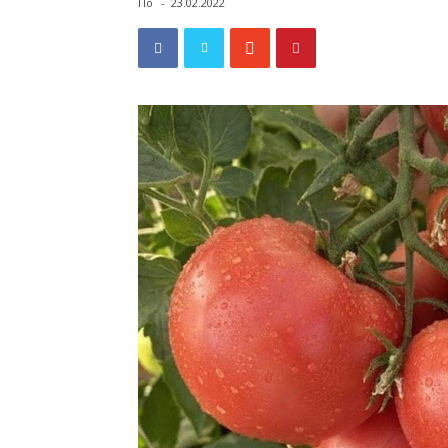
По
-
23.02.2022