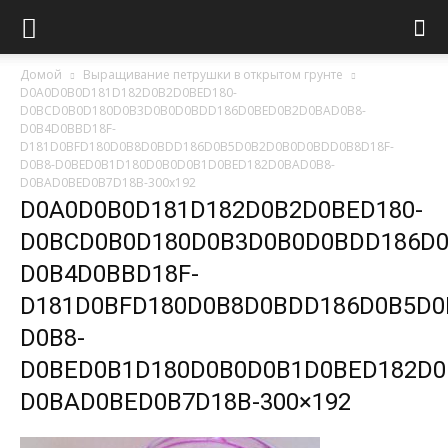
Домой
Выращивание петрушки в открытом грунте
D0A0D0B0D181D182D0B2D0BED180-
D0BCD0B0D180D0B3D0B0D0BDD186D0BED0B2D0BAD0B8-
D0B4D0BBD18F-
D181D0BFD180D0B8D0BDD186D0B5D0B2D0B0D0BDD0B8D18F-
D0B8-D0BED0B1D180D0B0D0B1D0BED182D0BAD0B8-
D0BAD0BED0B7D18B-300x192
D0A0D0B0D181D182D0B2D0BED180-
D0BCD0B0D180D0B3D0B0D0BDD186D0
D0B4D0BBD18F-
D181D0BFD180D0B8D0BDD186D0B5D0
D0B8-
D0BED0B1D180D0B0D0B1D0BED182D0
D0BAD0BED0B7D18B-300×192