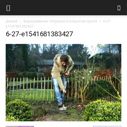
Домой
Выращивание петрушки в открытом грунте
6-27-
e1541681383427
6-27-e1541681383427