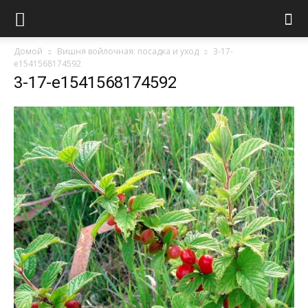
Домой
Вишня войлочная: посадка и уход
3-17-
e1541568174592
3-17-e1541568174592