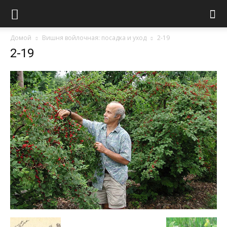
Домой
Вишня войлочная: посадка и уход
2-19
2-19