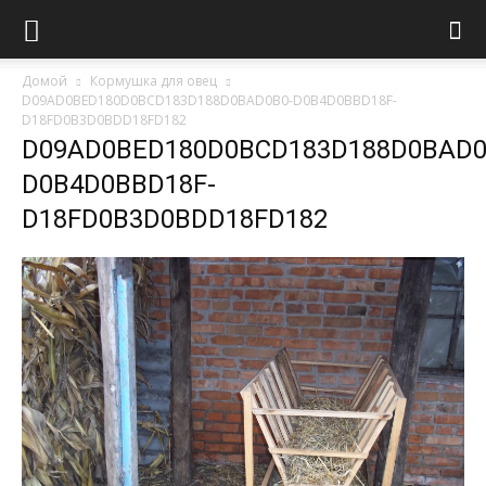
Домой
Кормушка для овец
D09AD0BED180D0BCD183D188D0BAD0B0-D0B4D0BBD18F-
D18FD0B3D0BDD18FD182
D09AD0BED180D0BCD183D188D0BAD0
D0B4D0BBD18F-
D18FD0B3D0BDD18FD182