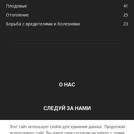
Плодовые
41
Отопление
25
Борьба с вредителями и болезнями
23
О НАС
СЛЕДУЙ ЗА НАМИ
Этот сайт использует cookie для хранения данных. Продолжая
ГЛАВНАЯ
Контакты
использовать сайт, Вы даете свое согласие на работу с этими