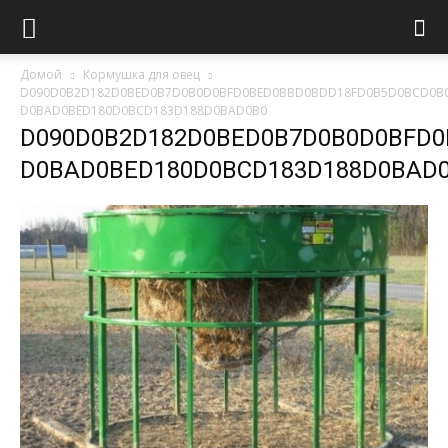
Домой
Кормушка для овец
D090D0B2D182D0BED0B7D0B0D0BFD0BED0BBD0BDD18FD0B5D0BCD0B0
D0BAD0BED180D0BCD183D188D0BAD0B0
D090D0B2D182D0BED0B7D0B0D0BFD0
D0BAD0BED180D0BCD183D188D0BAD