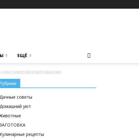
ТЫ
ЕЩЁ
E-D0BCD0B0D0BDD0B5D0B6D0B0
Рубрики
Дачные советы
Домашний уют
Животные
ЗАГОТОВКА
Кулинарные рецепты