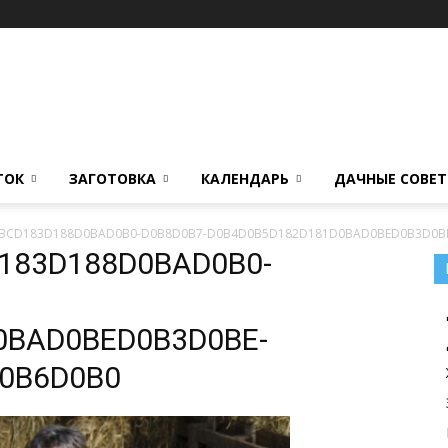
ТОК
ЗАГОТОВКА
КАЛЕНДАРЬ
ДАЧНЫЕ СОВЕ
BCD183D188D0BAD0B0-D0B8D0B7-D0B4D0B5D182D181D0BAD0BED0B3D0B
183D188D0BAD0B0-
0BAD0BED0B3D0BE-
0B6D0B0