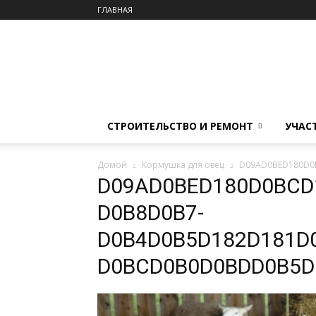
ГЛАВНАЯ
СТРОИТЕЛЬСТВО И РЕМОНТ
УЧАС
Домой
Кормушка для овец
D09AD0BED180D0
D09AD0BED180D0BCD
D0B8D0B7-
D0B4D0B5D182D181D
D0BCD0B0D0BDD0B5D