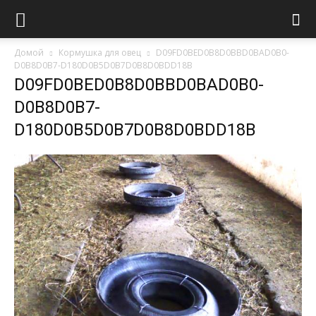
Домой
Кормушка для овец
D09FD0BED0B8D0BBD0BAD0B0-
D0B8D0B7-D180D0B5D0B7D0B8D0BDD18B
D09FD0BED0B8D0BBD0BAD0B0-
D0B8D0B7-
D180D0B5D0B7D0B8D0BDD18B