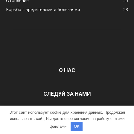
Отопление
25
Борьба с вредителями и болезнями
23
О НАС
СЛЕДУЙ ЗА НАМИ
Этот сайт использует cookie для хранения данных. Продолжая
ГЛАВНАЯ
Контакты
использовать сайт, Вы даете свое согласие на работу с этими
файлами.
OK
©