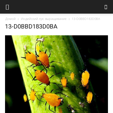
Домой
Индийский лук: выращивание
13-D0BBD183D0BA
13-D0BBD183D0BA