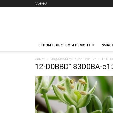
ГЛАВНАЯ
СТРОИТЕЛЬСТВО И РЕМОНТ
УЧАС
Домой
Индийский лук: выращивание
12-D0B
12-D0BBD183D0BA-e1