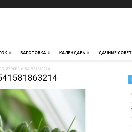
ТОК
ЗАГОТОВКА
КАЛЕНДАРЬ
ДАЧНЫЕ СОВЕ
BD183D0BA-e1541581863214
541581863214