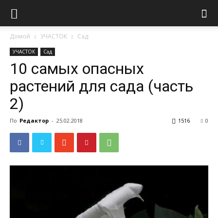
Домой
УЧАСТОК
Сад
УЧАСТОК
Сад
10 самых опасных
растений для сада (часть
2)
По
Редактор
-
25.02.2018
1516
0