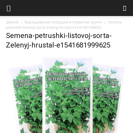
Домой
Выращивание петрушки в открытом грунте
Semena-
petrushki-listovoj-sorta-Zelenyj-hrustal-e1541681999625
Semena-petrushki-listovoj-sorta-
Zelenyj-hrustal-e1541681999625