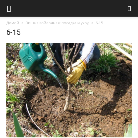
Домой
Вишня войлочная: посадка и уход
6-15
6-15