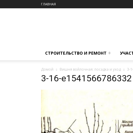
ГЛАВНАЯ
СТРОИТЕЛЬСТВО И РЕМОНТ
УЧАС
Домой
Вишня войлочная: посадка и уход
3-
3-16-e1541566786332