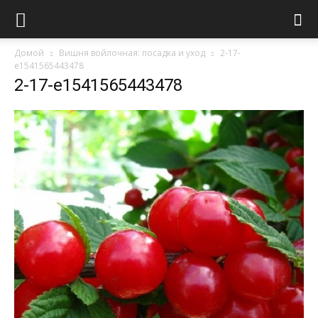
Домой
Вишня войлочная: посадка и уход
2-17-
e1541565443478
2-17-e1541565443478