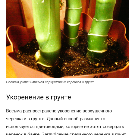
Посадка укоренившихся верхушечных черенков в грунт
Укоренение в грунте
Весьма распространено укоренение верхушечного
черенка и в грунте. Данный способ размашисто
используется цветоводами, которые не хотят созерцать
черенок в банке. Заглубление срезанного черенка в грунт