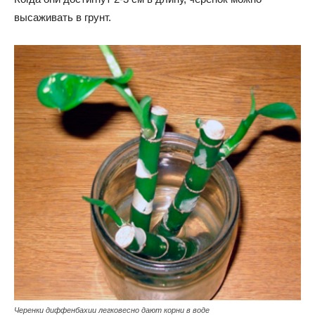
высаживать в грунт.
Черенки диффенбахии легковесно дают корни в воде