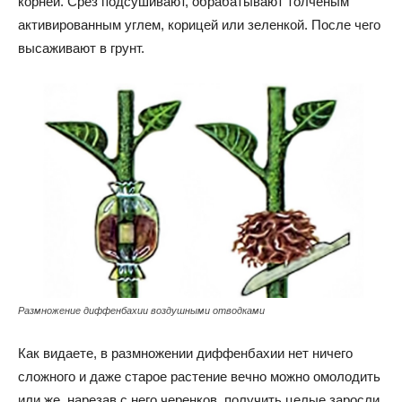
корней. Срез подсушивают, обрабатывают толченым
активированным углем, корицей или зеленкой. После чего
высаживают в грунт.
Размножение диффенбахии воздушными отводками
Как видаете, в размножении диффенбахии нет ничего
сложного и даже старое растение вечно можно омолодить
или же, нарезав с него черенков, получить целые заросли