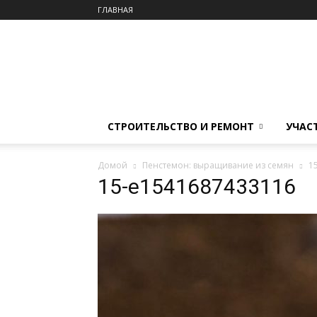
ГЛАВНАЯ
СТРОИТЕЛЬСТВО И РЕМОНТ
УЧАС
Домой
Пенстемон: выращивание из семян
1
15-e1541687433116