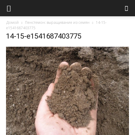
Домой
Пенстемон: выращивание из семян
14-15-
e1541687403775
14-15-e1541687403775