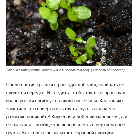
Так выглядят ростки лобелии в 2-х недельном году (3 недели от посева)
После снятия крышки с рассады лобелии, поливать ее
придется нередко. И следить, чтобы грунт не просыхал,
иначе ростки погибнут в нахоженные часы. Как только
заметили, что поверхность грунта чуть затвердела –
разом же поливайте! Корневая у лобелии маленькая, а у
ее рассады – вообще крошечная и есть в верхнем слое
грунта. Как только он засыхает, корневой приходит