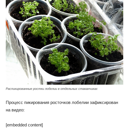
Распикированные ростки лобелии в отдельных стаканчиках
Процесс пикирования росточков лобелии зафиксирован
на видео:
[embedded content]