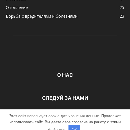
Отопление
25
Борьба с вредителями и болезнями
23
О НАС
СЛЕДУЙ ЗА НАМИ
Этот сайт использует cookie для хранения данных. Продолжая
ГЛАВНАЯ
Контакты
использовать сайт, Вы даете свое согласие на работу с этими
файлами.
OK