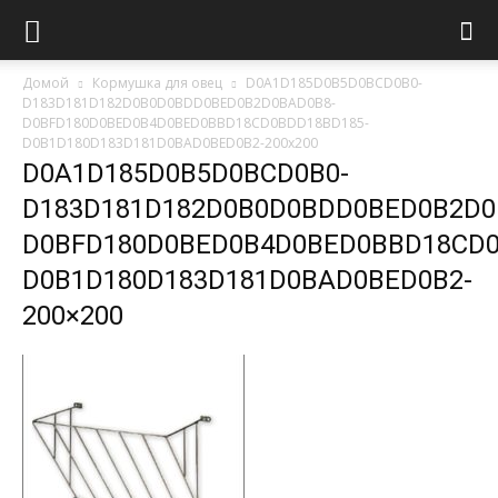
Домой
Кормушка для овец
D0A1D185D0B5D0BCD0B0-
D183D181D182D0B0D0BDD0BED0B2D0BAD0B8-
D0BFD180D0BED0B4D0BED0BBD18CD0BDD18BD185-
D0B1D180D183D181D0BAD0BED0B2-200x200
D0A1D185D0B5D0BCD0B0-
D183D181D182D0B0D0BDD0BED0B2D0
D0BFD180D0BED0B4D0BED0BBD18CD0
D0B1D180D183D181D0BAD0BED0B2-
200×200