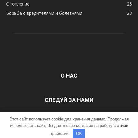
Отопление
25
Борьба с вредителями и болезнями
23
О НАС
СЛЕДУЙ ЗА НАМИ
Этот сайт использует cookie для хранения данных. Продолжая
ГЛАВНАЯ
Контакты
использовать сайт, Вы даете свое согласие на работу с этими
файлами.
OK
©