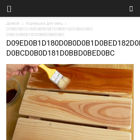
Домой
Кормушка для овец
D09ED0B1D180D0B0D0B1D0BED182D0BAD0B0-
D0BCD0B0D181D0BBD0BED0BC
D09ED0B1D180D0B0D0B1D0BED182D0
D0BCD0B0D181D0BBD0BED0BC