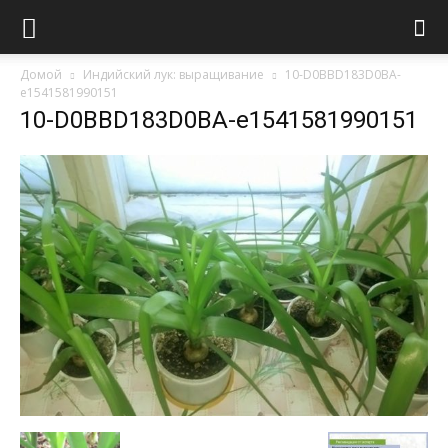
Домой
Индийский лук: выращивание
10-D0BBD183D0BA-
e1541581990151
10-D0BBD183D0BA-e1541581990151