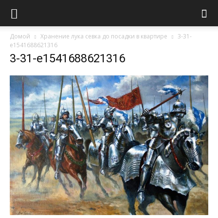
Домой
Хранение лука севка до посадки в квартире
3-31-
e1541688621316
3-31-e1541688621316