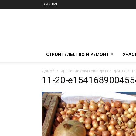
ГЛАВНАЯ
СТРОИТЕЛЬСТВО И РЕМОНТ
УЧАС
Домой
Хранение лука севка до посадки в кварт
11-20-e154168900455