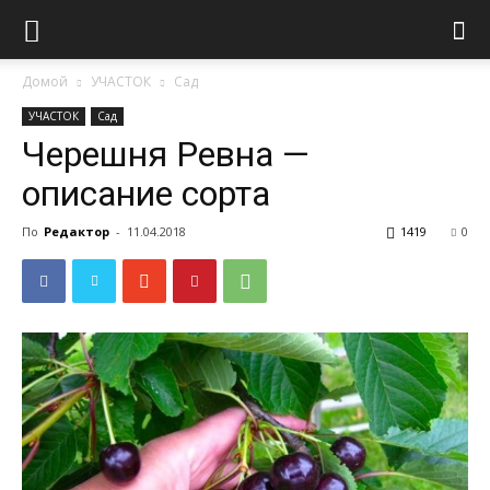
Домой
УЧАСТОК
Сад
УЧАСТОК
Сад
Черешня Ревна —
описание сорта
По
Редактор
-
11.04.2018
1419
0