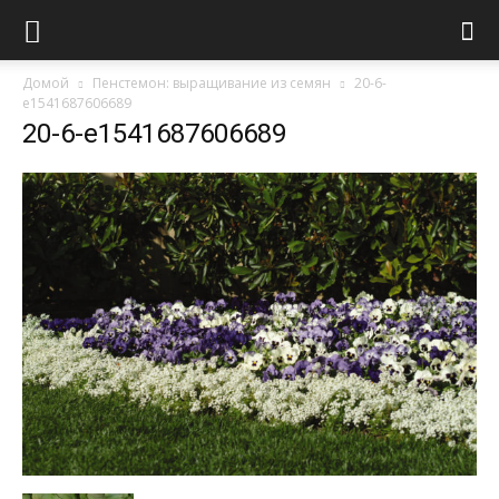
Домой
Пенстемон: выращивание из семян
20-6-
e1541687606689
20-6-e1541687606689