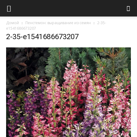
Домой
Пенстемон: выращивание из семян
2-35-
e1541686673207
2-35-e1541686673207