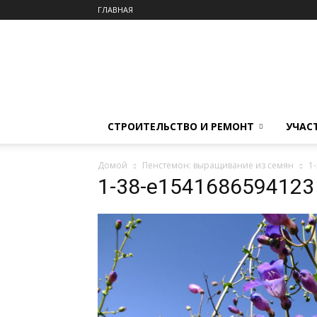
ГЛАВНАЯ
СТРОИТЕЛЬСТВО И РЕМОНТ
УЧАС
Домой
Пенстемон: выращивание из семян
1
1-38-e1541686594123