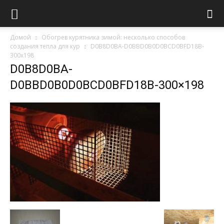
Домой
Обогрев курятника зимой: несколько способов
создания тепла для кур
D0B8D0BA-D0BBD0B0D0BCD0BFD18B-
300x198
D0B8D0BA-
D0BBD0B0D0BCD0BFD18B-300×198