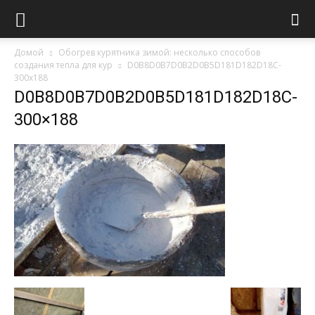
Домой
Обогрев курятника зимой: несколько способов
создания тепла для кур
D0B8D0B7D0B2D0B5D181D182D18C-
300x188
D0B8D0B7D0B2D0B5D181D182D18C-
300×188