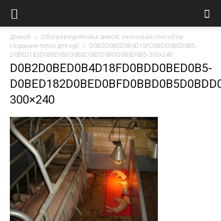
Домой
Обогрев курятника зимой: несколько способов
создания тепла для кур
D0B2D0BED0B4D18FD0BDD0BED0B5-
D0BED182D0BED0BFD0BBD0B5D0BDD0B8D0B5-300x240
D0B2D0BED0B4D18FD0BDD0BED0B5-
D0BED182D0BED0BFD0BBD0B5D0BDD0
300×240