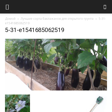
Домой
Лучшие сорта баклажанов для открытого грунта
5-31-
e1541685062519
5-31-e1541685062519