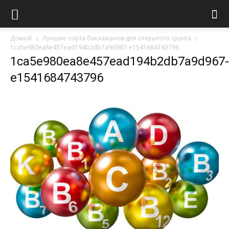
Домой
Лучшие сорта баклажанов для открытого грунта
1ca5e980ea8e457ead194b2db7a9d967-e1541684743796
1ca5e980ea8e457ead194b2db7a9d967-
e1541684743796