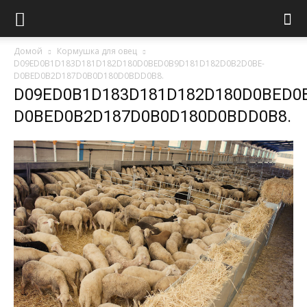
Домой
Кормушка для овец
D09ED0B1D183D181D182D180D0BED0B9D181D182D0B2D0BE-
D0BED0B2D187D0B0D180D0BDD0B8.
D09ED0B1D183D181D182D180D0BED0
D0BED0B2D187D0B0D180D0BDD0B8.