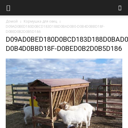
Домой
Кормушка для овец
D09AD0BED180D0BCD183D188D0BAD0B0-D0B4D0BBD18F-
D0BED0B2D0B5D186
D09AD0BED180D0BCD183D188D0BAD0
D0B4D0BBD18F-D0BED0B2D0B5D186