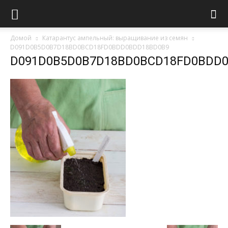
Домой
Катарантус ампельный: выращивание из семян
D091D0B5D0B7D18BD0BCD18FD0BDD0BDD18BD0B9
D091D0B5D0B7D18BD0BCD18FD0BDD