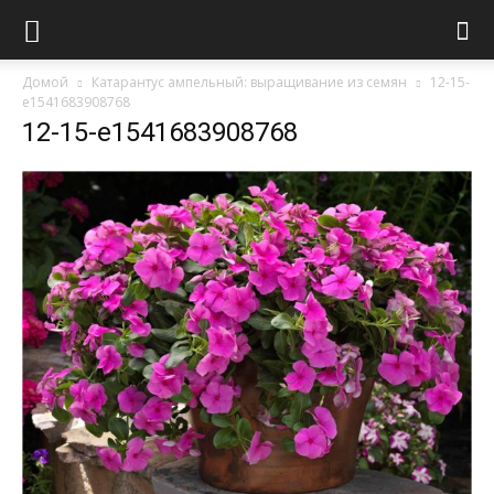
Домой
Катарантус ампельный: выращивание из семян
12-15-
e1541683908768
12-15-e1541683908768